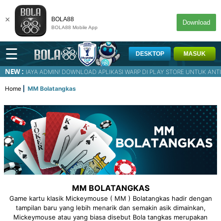
×
BOLA88
Download
BOLA88 Mobile App
☰
DESKTOP
MASUK
NEW :
S BIAYA ADMIN! DOWNLOAD APLIKASI WARP DI PLAY STORE UNTUK ANTI BLOKIR LINK 
Home
MM Bolatangkas
MM BOLATANGKAS
Game kartu klasik Mickeymouse ( MM ) Bolatangkas hadir dengan
tampilan baru yang lebih menarik dan semakin asik dimainkan,
Mickeymouse atau yang biasa disebut Bola tangkas merupakan