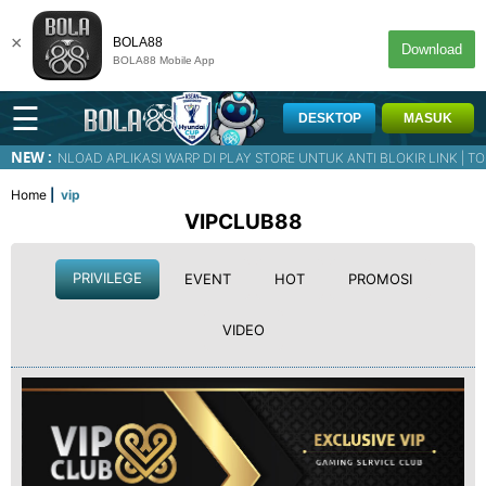
×
BOLA88
Download
BOLA88 Mobile App
☰
DESKTOP
MASUK
NEW :
DOWNLOAD APLIKASI WARP DI PLAY STORE UNTUK ANTI BLOKIR LINK | TOURNAMENT 
Home
vip
VIPCLUB88
PRIVILEGE
EVENT
HOT
PROMOSI
VIDEO