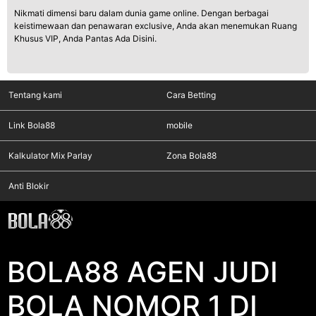
Nikmati dimensi baru dalam dunia game online. Dengan berbagai
keistimewaan dan penawaran exclusive, Anda akan menemukan Ruang
Khusus VIP, Anda Pantas Ada Disini.
Tentang kami
Cara Betting
Link Bola88
mobile
Kalkulator Mix Parlay
Zona Bola88
Anti Blokir
BOLA88 AGEN JUDI
BOLA NOMOR 1 DI