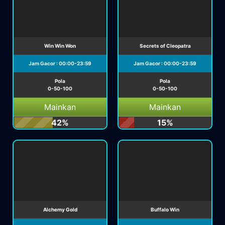
Win Win Won
Secrets of Cleopatra
Jam Gacor : 00:00-23:59
Jam Gacor : 00:00-23:59
Pola
Pola
0-50-100
0-50-100
Mainkan
Mainkan
42%
15%
Alchemy Gold
Buffalo Win