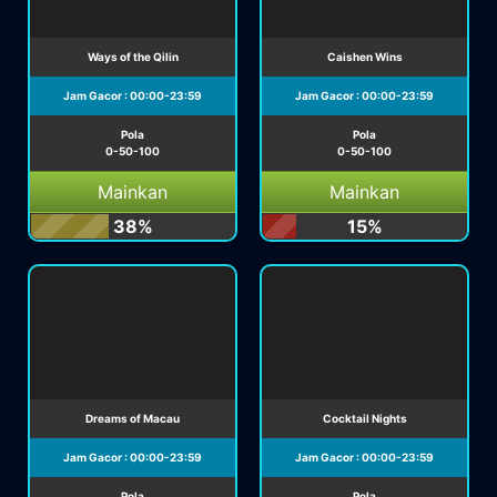
Ways of the Qilin
Caishen Wins
Jam Gacor : 00:00-23:59
Jam Gacor : 00:00-23:59
Pola
Pola
0-50-100
0-50-100
Mainkan
Mainkan
38%
15%
Dreams of Macau
Cocktail Nights
Jam Gacor : 00:00-23:59
Jam Gacor : 00:00-23:59
Pola
Pola