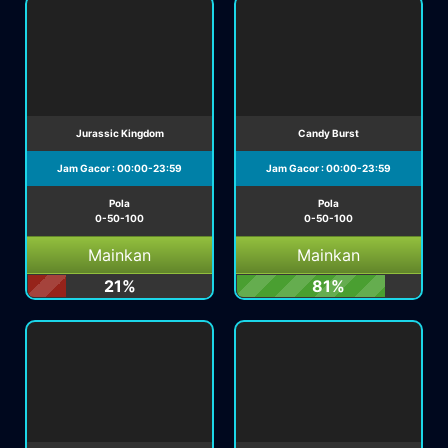
Jurassic Kingdom
Candy Burst
Jam Gacor : 00:00-23:59
Jam Gacor : 00:00-23:59
Pola
Pola
0-50-100
0-50-100
Mainkan
Mainkan
21%
81%