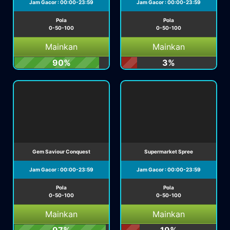
Jam Gacor : 00:00-23:59
Jam Gacor : 00:00-23:59
Pola
Pola
0-50-100
0-50-100
Mainkan
Mainkan
90%
3%
Gem Saviour Conquest
Supermarket Spree
Jam Gacor : 00:00-23:59
Jam Gacor : 00:00-23:59
Pola
Pola
0-50-100
0-50-100
Mainkan
Mainkan