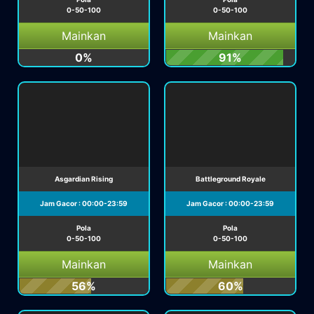
0-50-100
0-50-100
Mainkan
Mainkan
0%
91%
Asgardian Rising
Battleground Royale
Jam Gacor : 00:00-23:59
Jam Gacor : 00:00-23:59
Pola
Pola
0-50-100
0-50-100
Mainkan
Mainkan
56%
60%