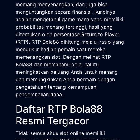
memang menyenangkan, dan juga bisa
menguntungkan secara finansial. Kuncinya
adalah mengetahui game mana yang memiliki
probabilitas menang tertinggi, hasil yang
ditentukan oleh persentase Return to Player
(RTP). RTP Bola88 dihitung melalui rasio yang
mengukur hadiah pemain saat mereka
memenangkan slot. Dengan melihat RTP
Bola88 dan memahami pola, hal itu
meningkatkan peluang Anda untuk menang
dan memungkinkan Anda bermain dengan
pengetahuan tentang kemampuan
pengembalian dana.
Daftar RTP Bola88
Resmi Tergacor
Tidak semua situs slot online memiliki