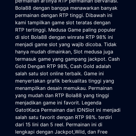
permainan artinya RTP permainan bervariasi.
Bola88 dengan bangga menawarkan banyak
permainan dengan RTP tinggi. Dibawah ini
kami tampilkan game slot teratas dengan
RTP tertinggi. Medusa Game paling populer
di slot Bola88 dengan winrate RTP 98% ini
menjadi game slot yang wajib dicoba. Tidak
hanya mudah dimainkan, Slot medusa juga
termasuk game yang gampang jackpot. Cash
Gold Dengan RTP 98%, Cash Gold adalah
salah satu slot online terbaik. Game ini
menyertakan grafik berkualitas tinggi yang
menampilkan desain memukau. Permainan
yang mudah dan RTP Bola88 yang tinggi
menjadikan game ini favorit. Legenda
GatotKaca Permainan dari IDNSlot ini menjadi
salah satu favorit dengan RTP 98%. terdiri
dari 15 lini dan 5 reel. Permainan ini di
lengkapi dengan Jackpot,Wild, dan Free