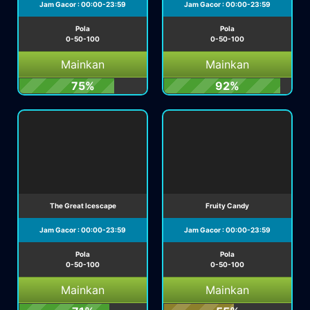
Jam Gacor : 00:00-23:59
Jam Gacor : 00:00-23:59
Pola
Pola
0-50-100
0-50-100
Mainkan
Mainkan
75%
92%
The Great Icescape
Fruity Candy
Jam Gacor : 00:00-23:59
Jam Gacor : 00:00-23:59
Pola
Pola
0-50-100
0-50-100
Mainkan
Mainkan