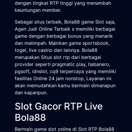
dengan tingkat RTP tinggi yang menambah
keuntungan member.
Sebagai situs terbaik, Bola88 game Slot saja,
Agen Judi Online Terbaik s memiliki berbagai
game dengan berbagai bonus yang menarik
dan melimpah. Mainkan game sportsbook,
togel, live casino dan lainnya. Bola88
merupakan Situs slot rtp dari berbagai
provider seperti pragmatic play, habanero,
pgsoft, idnslot, cq9 terpercaya yang memiliki
fasilitas Online 24 jam nonstop, Layanan ini
akan memudahkan kamu bermain dimanapun
dan kapanpun.
Slot Gacor RTP Live
Bola88
Bermain game slot online di Slot RTP Bola88