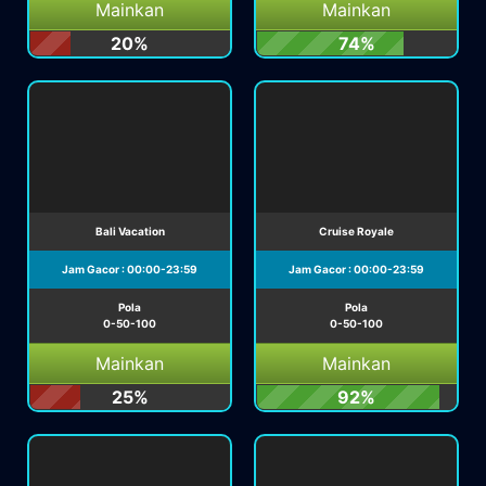
Mainkan
Mainkan
20%
74%
Bali Vacation
Cruise Royale
Jam Gacor : 00:00-23:59
Jam Gacor : 00:00-23:59
Pola
Pola
0-50-100
0-50-100
Mainkan
Mainkan
25%
92%