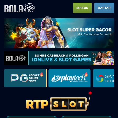
MASUK
DAFTAR