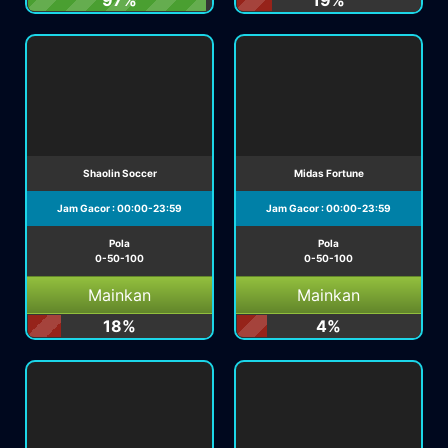
97%
19%
Shaolin Soccer
Midas Fortune
Jam Gacor : 00:00-23:59
Jam Gacor : 00:00-23:59
Pola
Pola
0-50-100
0-50-100
Mainkan
Mainkan
18%
4%